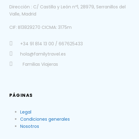
Dirección : C/ Castilla y León nº1, 28979, Serranillos del
Valle, Madrid
CIF: B13829270 CICMA: 3175m
+34 91 814 13 00 / 667625433
hola@familytravel.es
Familias Viajeras
PÁGINAS
Legal
Condiciones generales
Nosotros