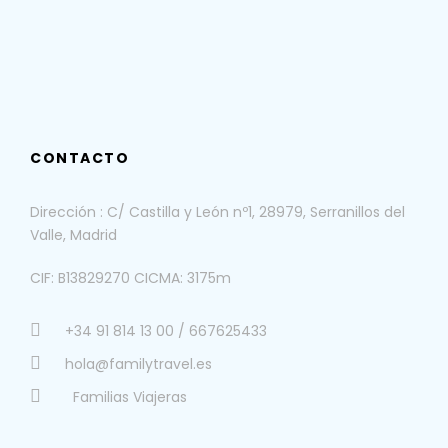
CONTACTO
Dirección : C/ Castilla y León nº1, 28979, Serranillos del
Valle, Madrid
CIF: B13829270 CICMA: 3175m
+34 91 814 13 00 / 667625433
hola@familytravel.es
Familias Viajeras