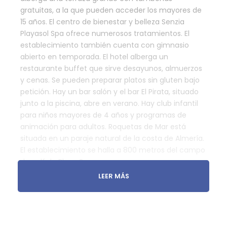
gratuitas, a la que pueden acceder los mayores de
15 años. El centro de bienestar y belleza Senzia
Playasol Spa ofrece numerosos tratamientos. El
establecimiento también cuenta con gimnasio
abierto en temporada. El hotel alberga un
restaurante buffet que sirve desayunos, almuerzos
y cenas. Se pueden preparar platos sin gluten bajo
petición. Hay un bar salón y el bar El Pirata, situado
junto a la piscina, abre en verano. Hay club infantil
para niños mayores de 4 años y programas de
animación para adultos. Roquetas de Mar está
situada en un paraje natural de la costa de Almería.
El establecimiento se halla a 800 metros del campo
de golf de Playa Serena.
LEER MÁS
Localización
Roquetas de Mar (Almeria)