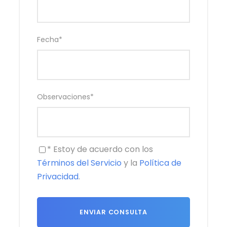
Fecha
*
Viajes relacionados
Observaciones
*
Hotel Magic Pirates Island
Consúltanos
* Estoy de acuerdo con los
Alsacia, Europa Park,
Desde
ALSACIA PUENTE DE DICIEMBRE
2.150 €
Rulantica y Alemania
Términos del Servicio
y la
Política de
Diciembre 2026.
Privacidad
.