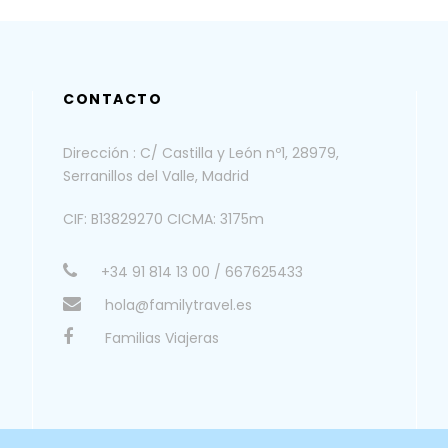
CONTACTO
Dirección : C/ Castilla y León nº1, 28979,
Serranillos del Valle, Madrid
CIF: B13829270 CICMA: 3175m
+34 91 814 13 00 / 667625433
hola@familytravel.es
Familias Viajeras