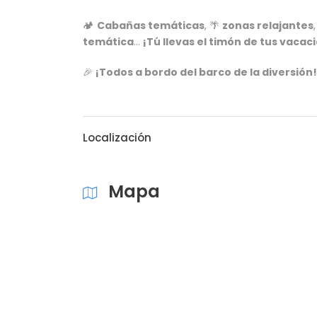
🏕️
Cabañas temáticas
, 🌴
zonas relajantes
temática
…
¡Tú llevas el timón de tus vacac
🎉
¡Todos a bordo del barco de la diversión!
Localización
Mapa