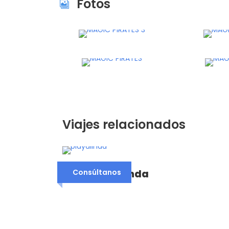
Fotos
Viajes relacionados
Hotel Playalinda
Consúltanos