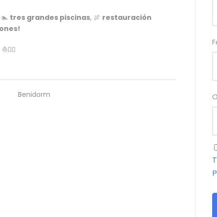
, 🏊
tres grandes piscinas
, 🍖
restauración
iones!
F
⛵🏴‍☠️
Benidorm
O
T
P