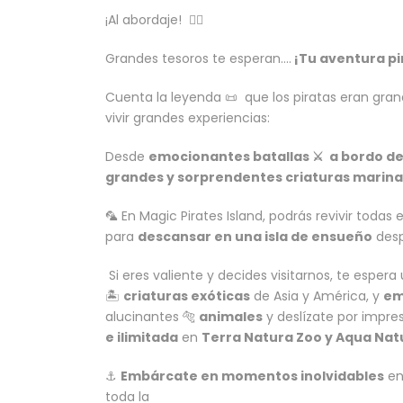
¡Al abordaje! 🏴‍☠️
Grandes tesoros te esperan….
¡Tu aventura pi
Cuenta la leyenda 📜 que los piratas eran grand
vivir grandes experiencias:
Desde
emocionantes batallas ⚔️ a bordo de
grandes y sorprendentes criaturas marina
🦜 En Magic Pirates Island, podrás revivir toda
para
descansar en una isla de ensue
ño
desp
Si eres valiente y decides visitarnos, te esper
🏝️
criaturas exóticas
de Asia y América, y
em
alucinantes 🐅
animales
y deslízate por impr
e ilimitada
en
Terra Natura Zoo y Aqua Nat
⚓
Embárcate en momentos inolvidables
en
toda la