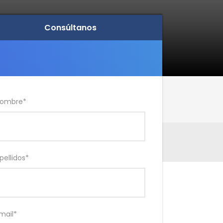
Consúltanos
Consúltanos
ombre
*
pellidos
*
mail
*