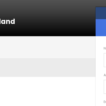
sland
N
A
E