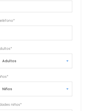
eléfono
*
dultos
*
iños
*
dades niños
*