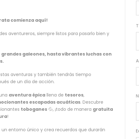
rata comienza aquí!
T
es aventureros, siempre listos para pasarlo bien y
 grandes galeones, hasta vibrantes luchas con
A
s.
s estas aventuras y también tendrás tiempo
ués de un día de acción.
a una
aventura épica
llena de
tesoros
,
N
ocionantes escapadas acuáticas
. Descubre
esionantes
toboganes
💦, ¡todo de manera
gratuita
ura
!
 un entorno único y crea recuerdos que durarán
E