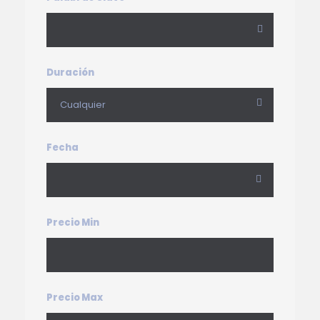
Duración
Fecha
Precio Min
Precio Max