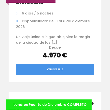
DICIEMBRE
6 días / 5 noches
Disponibilidad: Del 3 al 8 de diciembre
2026
Un viaje único e inigualable, vive la magia
de la ciudad de los […]
Desde
4.970 €
VER DETALLE
LONDRES CON HARRY POTTER +
Londres Puente de Diciembre COMPLETO
LEGOLAND PUENTE DE