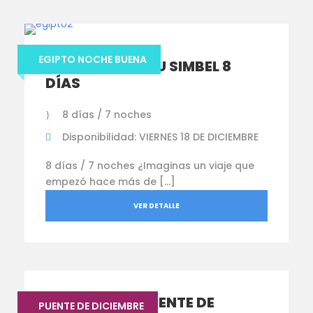
EGIPTO NOCHE BUENA
EGIPTO CON ABU SIMBEL 8
DÍAS
8 días / 7 noches
Disponibilidad: VIERNES 18 DE DICIEMBRE
8 días / 7 noches ¿Imaginas un viaje que
empezó hace más de […]
VER DETALLE
NUEVA YORK PUENTE DE
PUENTE DE DICIEMBRE