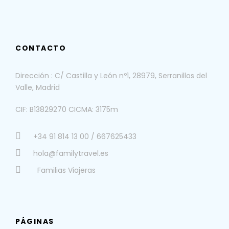
CONTACTO
Dirección : C/ Castilla y León nº1, 28979, Serranillos del
Valle, Madrid
CIF: B13829270 CICMA: 3175m
+34 91 814 13 00 / 667625433
hola@familytravel.es
Familias Viajeras
PÁGINAS