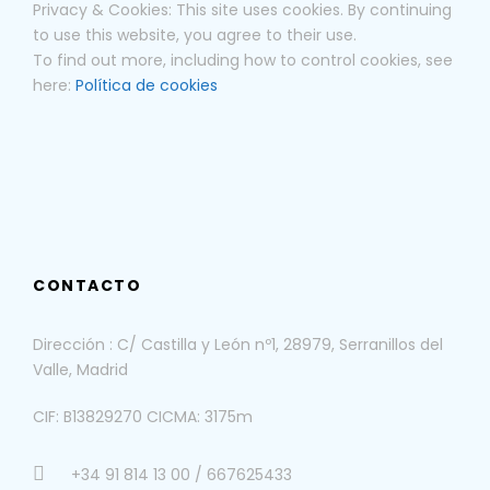
Privacy & Cookies: This site uses cookies. By continuing
visitas.
to use this website, you agree to their use.
- Tasas y Seguro de viaje. Cancelación y
To find out more, including how to control cookies, see
asistencia
here:
Política de cookies
El precio no incluye
30$ por persona (Visado)
75 € por persona (Propinas generales y
cuota de servicio)
CONTACTO
Obligatorio
Pasaporte - con una validez mínima de seis
Dirección : C/ Castilla y León nº1, 28979, Serranillos del
meses a partir de la fecha de entrada
Valle, Madrid
prevista en el país
Ganas de pasarlo bien
CIF: B13829270 CICMA: 3175m
+34 91 814 13 00 / 667625433