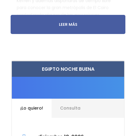
Kefrén y además dispondrás de tiempo libre
para conocer la gran metrópolis de El Cairo
contratando alguna de las excursiones
opcionales que te sumergirán aún más en la
LEER MÁS
fascinante cultura egipcia.
Durante estos intensos 8 días volarás,
navegarás, caminarás y disfrutarás de la
cultura de Egipto, de la mano de nuestro
receptivo que te dará soporte desde el
EGIPTO NOCHE BUENA
momento que tus pies toquen la tierra de los
faraones.
¡Lo quiero!
Consulta
Detalles del viaje