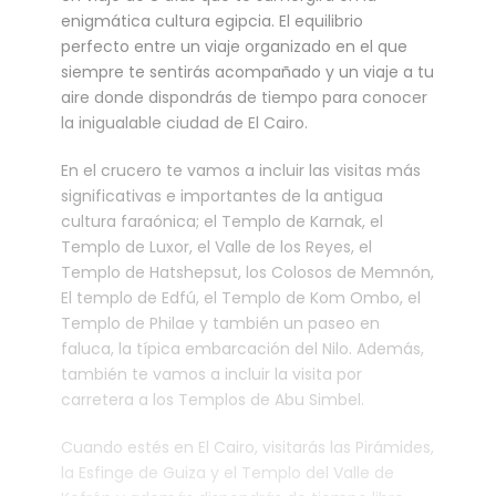
enigmática cultura egipcia. El equilibrio
perfecto entre un viaje organizado en el que
siempre te sentirás acompañado y un viaje a tu
aire donde dispondrás de tiempo para conocer
la inigualable ciudad de El Cairo.
En el crucero te vamos a incluir las visitas más
significativas e importantes de la antigua
cultura faraónica; el Templo de Karnak, el
Templo de Luxor, el Valle de los Reyes, el
Templo de Hatshepsut, los Colosos de Memnón,
El templo de Edfú, el Templo de Kom Ombo, el
Templo de Philae y también un paseo en
faluca, la típica embarcación del Nilo. Además,
también te vamos a incluir la visita por
carretera a los Templos de Abu Simbel.
Cuando estés en El Cairo, visitarás las Pirámides,
la Esfinge de Guiza y el Templo del Valle de