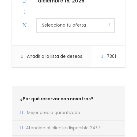
diciembre 18, 2026
NOCHE BUENA EN EGIPTO
** LAS PLAZAS SON BAJO CONFIRMACIÓN POR
NUESTRA PARTE .
Selecciona tu oferta
Egipto con niños: ¡una aventura que nunca
olvidarán!
Añadir a la lista de deseos
7361
Imagina ver cómo los ojos de tus hijos se iluminan al
descubrir que las pirámides no son solo dibujos en
sus libros, ¡sino gigantes de piedra que llevan miles
de años desafiando al tiempo!
¿Por qué reservar con nosotros?
En Egipto, cada paso es un salto a la historia:
Mejor precio garantizado
jeroglíficos misteriosos, momias envueltas en
secretos y templos que parecen salidos de un
cuento de aventuras.
Atención al cliente disponible 24/7