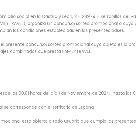
icilio social en la Castilla y León, 3 – 28979 – Serranillos del V
MILYTRAVEL), organiza un concurso/sorteo promocional a cuya 
lan las condiciones establecidas en las presentes bases.
del presente concurso/sorteo promocional cuyo objeto es la pro
viajes combinados que presta FAMILYTRAVEL.
sde las 00.01 horas del día 1 de Noviembre de 2024, hasta las 0
al se corresponde con el territorio de España.
romocional está abierta a todo usuario que cumpla las presente