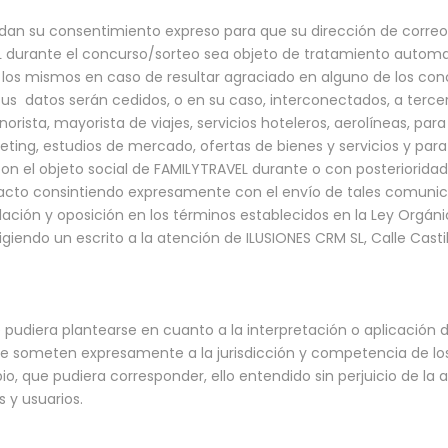
 dan su consentimiento expreso para que su dirección de correo
EL durante el concurso/sorteo sea objeto de tratamiento automa
de los mismos en caso de resultar agraciado en alguno de los con
 Sus datos serán cedidos, o en su caso, interconectados, a ter
norista, mayorista de viajes, servicios hoteleros, aerolíneas, par
ing, estudios de mercado, ofertas de bienes y servicios y para 
 el objeto social de FAMILYTRAVEL durante o con posterioridad a 
ntacto consintiendo expresamente con el envío de tales comunic
lación y oposición en los términos establecidos en la Ley Orgá
igiendo un escrito a la atención de ILUSIONES CRM SL, Calle Castill
e pudiera plantearse en cuanto a la interpretación o aplicación
e someten expresamente a la jurisdicción y competencia de lo
io, que pudiera corresponder, ello entendido sin perjuicio de la 
 y usuarios.