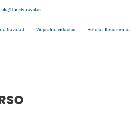
ola@familytravel.es
ca Navidad
Viajes Inolvidables
Hoteles Recomend
o
RSO