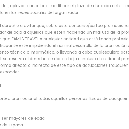
der, aplazar, cancelar o modificar el plazo de duración antes i
lo en las redes sociales del organizador.
 derecho a evitar que, sobre este concurso/sorteo promociona
á dar de baja a aquellos que estén haciendo un mal uso de la pr
 de que FAMILYTRAVEL o cualquier entidad que esté ligada profe
cipante esté impidiendo el normal desarrollo de la promoción a
ento técnico o informático, o llevando a cabo cualesquiera ac
 se reserva el derecho de dar de baja e incluso de retirar el p
orma directa o indirecta de este tipo de actuaciones fraudule
responder.
N
orteo promocional todas aquellas personas físicas de cualquier
, ser mayores de edad.
io de España.