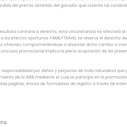
rdida del premio obtenido del ganador que ostente tal condició
resultara contraria a derecho, esta circunstancia no afectará al 
 los efectos oportunos. FAMILYTRAVEL se reserva el derecho de
o ofrecido, comprometiéndose a anunciar dicho cambio a travé
l concurso promocional implica la plena aceptación de las prese
responsabilidad por daños y perjuicios de toda naturaleza que 
amiento de la WEB mediante el cual se participa en la promoció
tintas páginas, envíos de formularios de registro a través de Intern
SITO