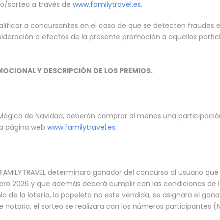
o/sorteo a través de
www.familytravel.es
.
lificar a concursantes en el caso de que se detecten fraudes e
sideración a efectos de la presente promoción a aquellos parti
OCIONAL Y DESCRIPCIÓN DE LOS PREMIOS.
 Mágica de Navidad, deberán comprar al menos una participación
la página web
www.familytravel.es
.
de FAMILYTRAVEL determinará ganador del concurso al usuario qu
 Enero 2026 y que además deberá cumplir con las condiciones de 
o de la lotería, la papeleta no este vendida, se asignara el ga
e notario, el sorteo se realizara con los números participantes