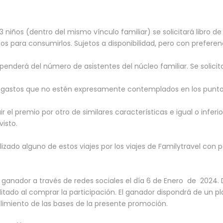
 niños (dentro del mismo vínculo familiar) se solicitará libro de
años para consumirlos. Sujetos a disponibilidad, pero con prefere
derá del número de asistentes del núcleo familiar. Se solicitar
s gastos que no estén expresamente contemplados en los puntos
r el premio por otro de similares características e igual o infer
isto.
lizado alguno de estos viajes por los viajes de Familytravel co
l ganador a través de redes sociales el día 6 de Enero de 2024
litado al comprar la participación. El ganador dispondrá de un pl
imiento de las bases de la presente promoción.