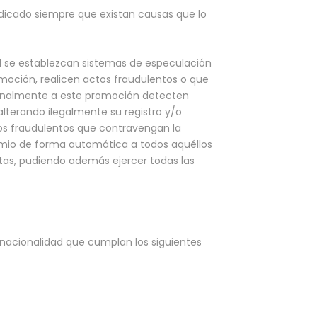
ndicado siempre que existan causas que lo
l se establezcan sistemas de especulación
omoción, realicen actos fraudulentos o que
sionalmente a este promoción detecten
lterando ilegalmente su registro y/o
tos fraudulentos que contravengan la
remio de forma automática a todos aquéllos
ntas, pudiendo además ejercer todas las
 nacionalidad que cumplan los siguientes