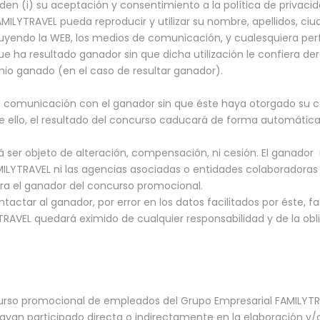
n (i) su aceptación y consentimiento a la política de privacid
MILYTRAVEL pueda reproducir y utilizar su nombre, apellidos, ciu
yendo la WEB, los medios de comunicación, y cualesquiera perfil
e ha resultado ganador sin que dicha utilización le confiera d
io ganado (en el caso de resultar ganador).
 la comunicación con el ganador sin que éste haya otorgado su 
de ello, el resultado del concurso caducará de forma automática
 ser objeto de alteración, compensación, ni cesión. El ganador 
MILYTRAVEL ni las agencias asociadas o entidades colaboradoras
ara el ganador del concurso promocional.
actar al ganador, por error en los datos facilitados por éste, f
TRAVEL quedará eximido de cualquier responsabilidad y de la ob
curso promocional de empleados del Grupo Empresarial FAMILYT
ayan participado directa o indirectamente en la elaboración y/o 