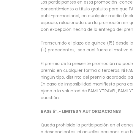
Los participantes en esta promoción concede
consentimiento a título gratuito para que FA
publi-promocional, en cualquier medio (inclu
espacio, relacionada con la promoción en qu
con excepción hecha de la entrega del prem
Transcurrido el plazo de quince (15) desde
(ii) precedentes, sea cual fuere el motivo 
El premio de la presente promoción no podrá
premio en cualquier forma a terceros. Ni FA
ningún tipo, distinto del premio acordado p
En caso de imposibilidad manifiesta para cont
ajeno a la voluntad de FAMILYTRAVEL, FAMILY
cuestión.
BASE 5ª.- LIMITES Y AUTORIZACIONES
Queda prohibida la participación en el con
o descendientes, ni aquellas personas que h