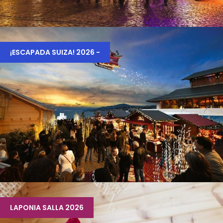
ALSACIA, EUROPA PARK, RULANTICA Y
ALEMANIA DICIEMBRE 2026.
¡ESCAPADA SUIZA! 2026 -
2.150 €
SUIZA – ESCAPADA NAVIDEÑA CON PAPÁ
NOEL.
LAPONIA SALLA 2026
1.990 €