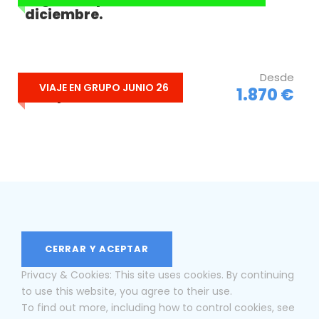
diciembre.
Reserva
Alsacia + Rulantica +
Desde
Reserva a través de formulario.
VIAJE EN GRUPO JUNIO 26
1.870 €
Europa Park
Los niños menores de 2 años no se pueden
reservar online. No ocupan plaza de avión y su
coste es solo el de las tasas (155 €). Infórmanos al
hacer la reserva de su nombre y fecha de
nacimiento.
CONDICIONES DE CANCELACIÓN:
Privacy & Cookies: This site uses cookies. By continuing
to use this website, you agree to their use.
• Hasta 31/8: 150 € por persona (más seguros
To find out more, including how to control cookies, see
opcionales contratados)