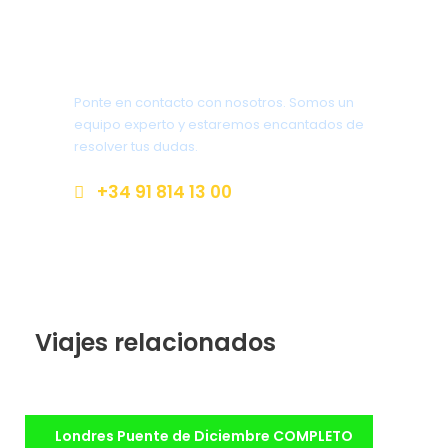
¿Tienes alguna duda?
Ponte en contacto con nosotros. Somos un
equipo experto y estaremos encantados de
resolver tus dudas.
+34 91 814 13 00
hola@familytravel.es
Fotos.
Viajes relacionados
Londres con Harry Potter +
Londres Puente de Diciembre COMPLETO
Legoland puente de