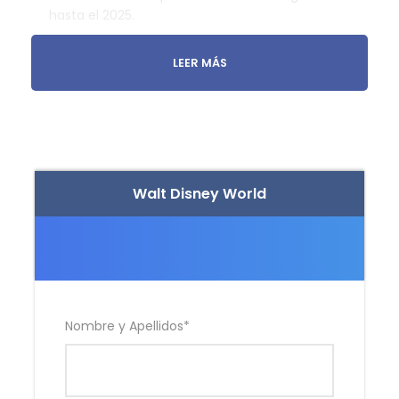
hasta el 2025.
LEER MÁS
WALT DISNEY WORLD CON
FAMILYTRAVEL
Walt Disney World
En Walt Disney World Resort en Florida siempre
están pasando cosas alucinantes. Vive tu aventura
en una galaxia muy muy lejana, descubre el
impresionante mundo de Pandora, y prepárate para
Nombre y Apellidos
*
sumergirte en un viaje cósmico con los Guardianes
de la Galaxia y mucho más.
¡Prepárate para un sinfín de emociones en los 4