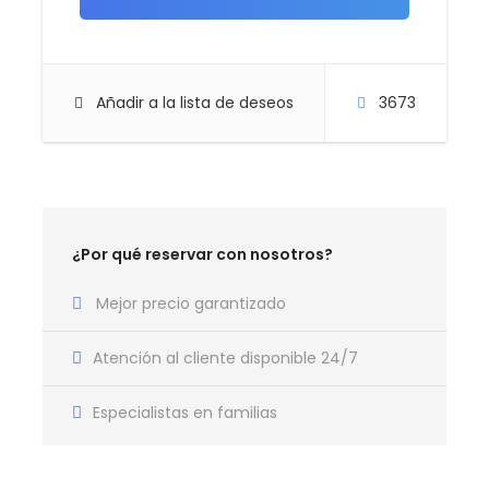
Parque Disney’s Animal Kingdom
Donde reina la naturaleza
Añadir a la lista de deseos
3673
Explora la Magia de la naturaleza en el Parque
Disney’s Animal Kingdom, donde verás animales
exóticos, vivirás auténticas aventuras y disfrutarás
de atracciones cargadas de energía que te
transportarán al corazón de la naturaleza.
¿Por qué reservar con nosotros?
¡Prepárate para la Magia de la vida!
Mejor precio garantizado
Atención al cliente disponible 24/7
y si te sobra tiempo sumérgete en Universal
Orlando
Especialistas en familias