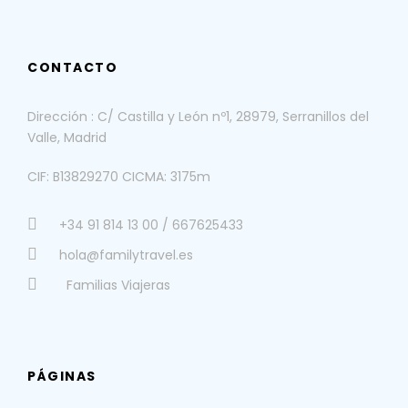
CONTACTO
Dirección : C/ Castilla y León nº1, 28979, Serranillos del
Valle, Madrid
CIF: B13829270 CICMA: 3175m
+34 91 814 13 00 / 667625433
hola@familytravel.es
Familias Viajeras
PÁGINAS