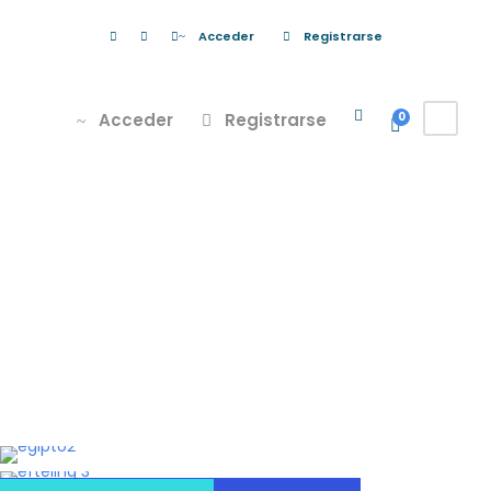
Acceder
Registrarse
Acceder
Registrarse
0
Tour Thumbnail
No Space 5
Columns
LONDRES CON HARRY POTTER & LEGOLAND