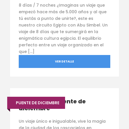
8 días / 7 noches ¿Imaginas un viaje que
empezó hace más de 5.000 años y al que
tú estás a punto de unirte?, este es
nuestro circuito Egipto con Abu Simbel. Un
viaje de 8 días que te sumergirá en la
enigmática cultura egipcia. El equilibrio
perfecto entre un viaje organizado en el
que […]
VER DETALLE
Nueva York Puente de
PUENTE DE DICIEMBRE
diciembre
Un viaje único e inigualable, vive la magia
de la ciudad de los rascacielos en