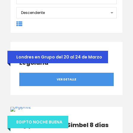
Londres con Harry Potter &
Londres en Grupo del 20 al 24 de Marzo
Legoland
VER DETALLE
EGIPTO NOCHE BUENA
Egipto con Abu Simbel 8 días