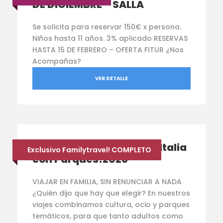
DE DICIEMBRE – SALLA
Se solicita para reservar 150€ x persona.
Niños hasta 11 años. 3% aplicado RESERVAS
HASTA 15 DE FEBRERO – OFERTA FITUR ¿Nos
Acompañas?
VER DETALLE
¡Maravilloso viaje Norte Italia
Exclusivo Familytravel! COMPLETO
con Parques!2026
VIAJAR EN FAMILIA, SIN RENUNCIAR A NADA
¿Quién dijo que hay que elegir? En nuestros
viajes combinamos cultura, ocio y parques
temáticos, para que tanto adultos como