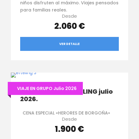
niños disfruten al máximo. Viajes pensados
para familias reales.
Desde
2.060 €
VER DETALLE
VIAJE EN GRUPO Julio 2026
AMSTERDAM & EFTELING julio
2026.
CENA ESPECIAL «HERORES DE BORGOÑA»
Desde
1.900 €