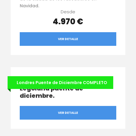
Navidad.
Desde
4.970 €
VER DETALLE
Londres con Harry Potter +
Londres Puente de Diciembre COMPLETO
Legoland puente de
diciembre.
VER DETALLE