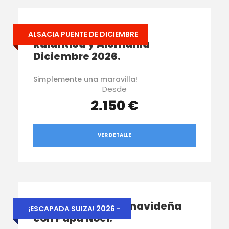
Alsacia, Europa Park,
ALSACIA PUENTE DE DICIEMBRE
Rulantica y Alemania
Diciembre 2026.
Simplemente una maravilla!
Desde
2.150 €
VER DETALLE
Suiza – Escapada navideña
¡ESCAPADA SUIZA! 2026 -
con Papá Noel.