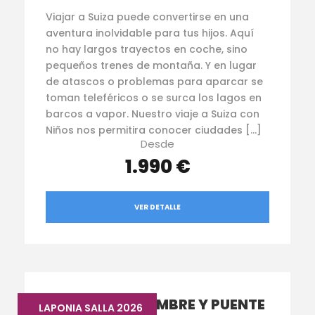
Viajar a Suiza puede convertirse en una
aventura inolvidable para tus hijos. Aquí
no hay largos trayectos en coche, sino
pequeños trenes de montaña. Y en lugar
de atascos o problemas para aparcar se
toman teleféricos o se surca los lagos en
barcos a vapor. Nuestro viaje a Suiza con
Niños nos permitira conocer ciudades […]
Desde
1.990 €
VER DETALLE
LAPONIA NOVIEMBRE Y PUENTE
LAPONIA SALLA 2026