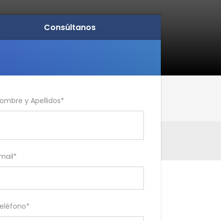
Consúltanos
ombre y Apellidos
*
mail
*
eléfono
*