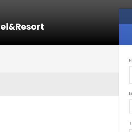
tel&Resort
N
E
T