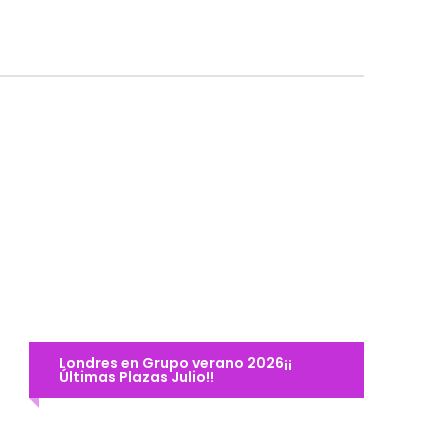
Londres con Harry
Londres en Grupo verano 2026¡¡
Potter & Legoland
Últimas Plazas Julio!!