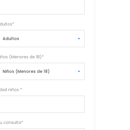
dultos
*
iños (Menores de 18)
*
dad niños
*
u consulta
*