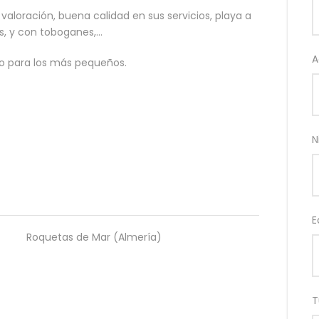
 valoración, buena calidad en sus servicios, playa a
s, y con toboganes,…
A
io para los más pequeños.
N
E
Roquetas de Mar (Almería)
T