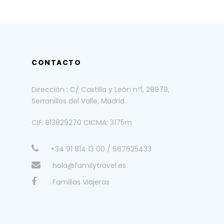
CONTACTO
Dirección : C/ Castilla y León nº1, 28979,
Serranillos del Valle, Madrid
CIF: B13829270 CICMA: 3175m
+34 91 814 13 00 / 667625433
hola@familytravel.es
Familias Viajeras