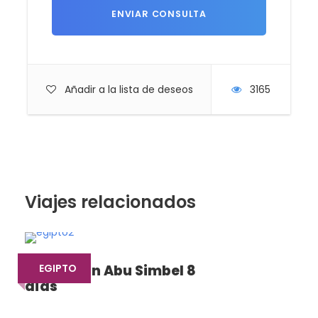
Añadir a la lista de deseos
3165
Viajes relacionados
Egipto con Abu Simbel 8
EGIPTO
días