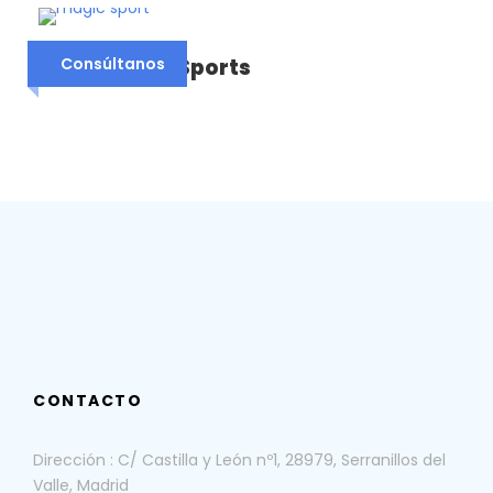
Hotel Magic Sports
Consúltanos
CONTACTO
Dirección : C/ Castilla y León nº1, 28979, Serranillos del
Valle, Madrid