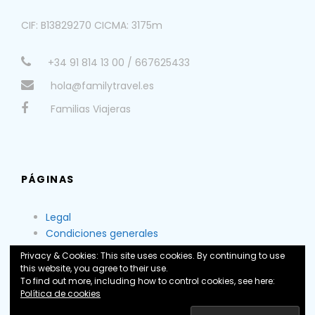
CIF: B13829270 CICMA: 3175m
+34 91 814 13 00 / 667625433
hola@familytravel.es
Familias Viajeras
PÁGINAS
Legal
Condiciones generales
Nosotros
Privacy & Cookies: This site uses cookies. By continuing to use
this website, you agree to their use.
To find out more, including how to control cookies, see here:
Política de cookies