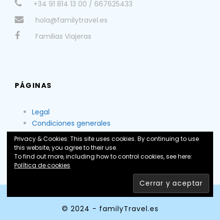
+34 91 814 13 00 / 667625433
hola@familytravel.es
Familias Viajeras
PÁGINAS
Legal
Condiciones generales
Nosotros
Privacy & Cookies: This site uses cookies. By continuing to use
this website, you agree to their use.
To find out more, including how to control cookies, see here:
Política de cookies
© 2024 - familyTravel.es